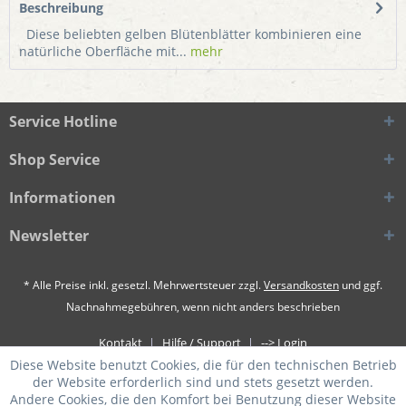
Beschreibung
Diese beliebten gelben Blütenblätter kombinieren eine
natürliche Oberfläche mit...
mehr
Service Hotline
Shop Service
Informationen
Newsletter
* Alle Preise inkl. gesetzl. Mehrwertsteuer zzgl.
Versandkosten
und ggf.
Nachnahmegebühren, wenn nicht anders beschrieben
Kontakt
Hilfe / Support
--> Login
Diese Website benutzt Cookies, die für den technischen Betrieb
der Website erforderlich sind und stets gesetzt werden.
Andere Cookies, die den Komfort bei Benutzung dieser Website