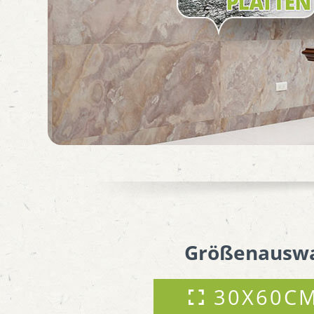
Größenausw
30X60C