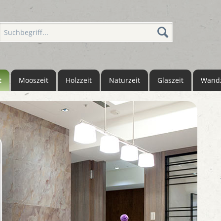
t
Mooszeit
Holzzeit
Naturzeit
Glaszeit
Wandz