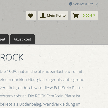
Service/Hilfe
Mein Konto
0,00 € *
eit
Akustikzeit
ROCK
Die 100% natürliche Steinoberfläche wird mit
einem dunklen Fiberglasträger als Untergrund
verstärkt, dadurch wird diese EchtStein Platte
extrem robust. Die ROCK EchtStein Platte ist
beliebt als Bodenbelag, Wandverkleidung im