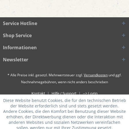
Service Hotline
Shop Service
Informationen
Newsletter
* Alle Preise inkl. gesetzl. Mehrwertsteuer zzgl.
Versandkosten
und ggf.
Nachnahmegebühren, wenn nicht anders beschrieben
Kontakt
Hilfe / Support
--> Login
Diese Website benutzt Cookies, die für den technischen Betrieb
der Website erforderlich sind und stets gesetzt werden.
Andere Cookies, die den Komfort bei Benutzung dieser Website
erhöhen, der Direktwerbung dienen oder die Interaktion mit
anderen Websites und sozialen Netzwerken vereinfachen
sollen, werden nur mit Ihrer Zustimmung gesetzt.