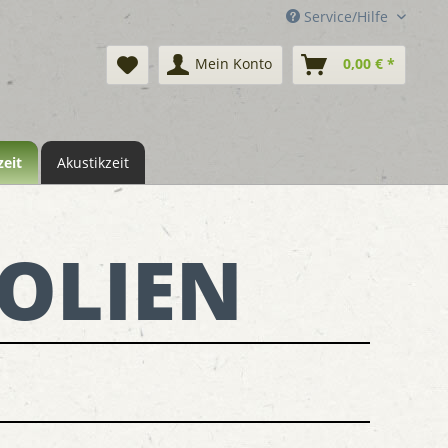
Service/Hilfe
Mein Konto
0,00 € *
eit
Akustikzeit
OLIEN